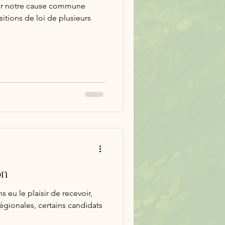
our notre cause commune
tions de loi de plusieurs
on
 eu le plaisir de recevoir,
égionales, certains candidats