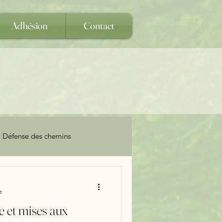
Adhésion
Contact
Défense des chemins
e
e et mises aux