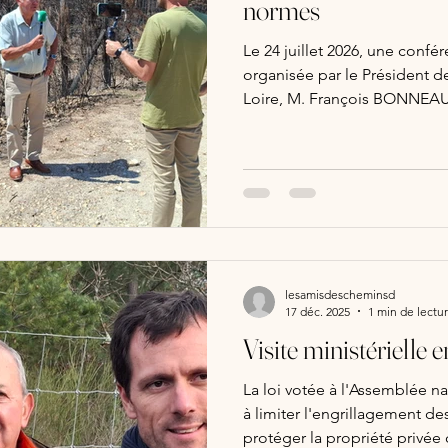
normes
Le 24 juillet 2026, une confé
organisée par le Président d
Loire, M. François BONNEAU et le Président de
l'association Les Amis des 
Raymond LOUIS . A cette occasion, ils avaien
réalisateur et ambassadeur d
VANIER. Chacun a pu s'exprim
qui sévissent actuellement e
difficultés rencontrées par 
lesamisdescheminsd
17 déc. 2025
1 min de lectu
Visite ministérielle 
La loi votée à l'Assemblée nat
à limiter l'engrillagement de
protéger la propriété privée