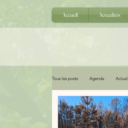
Accueil
Actualités
Tous les posts
Agenda
Actual
Balisage
Randonnées Equest