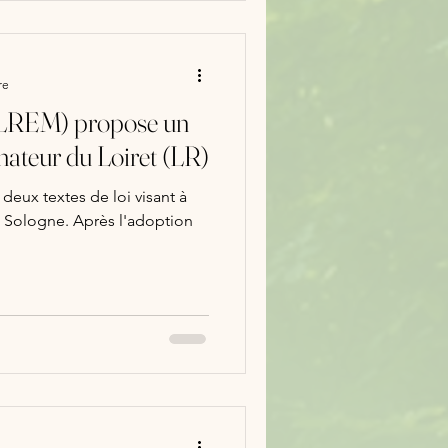
re
 LREM) propose un
ateur du Loiret (LR)
oi visant à
la Sologne. Après l'adoption