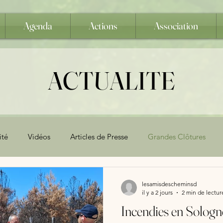
Agenda
Actions
Association
ACTUALITE
ité
Vidéos
Articles de Presse
Grandes Clôtures
res
Assemblée Générale
juridique
lesamisdescheminsd
il y a 2 jours
2 min de lectur
Incendies en Sologn