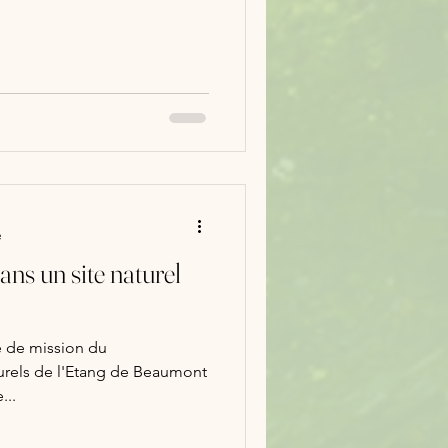
ves que subit le territoire
ies avec le développement
lieu naturel. La préservation
re circulation de la faune
nvironnement sont des atouts
e
ns un site naturel
é de mission du
urels de l'Etang de Beaumont
...