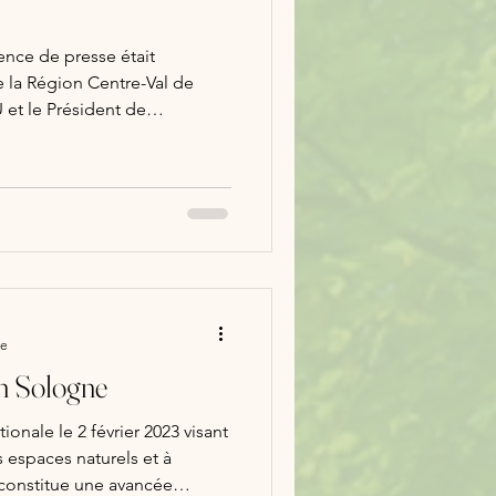
rence de presse était
e la Région Centre-Val de
Chemins de Sologne M.
t convié le
e l'association M. Nicolas
er sur les terribles incendies
n France ainsi que les
les sapeurs-pompiers lors de
re
en Sologne
ionale le 2 février 2023 visant
s espaces naturels et à
 constitue une avancée