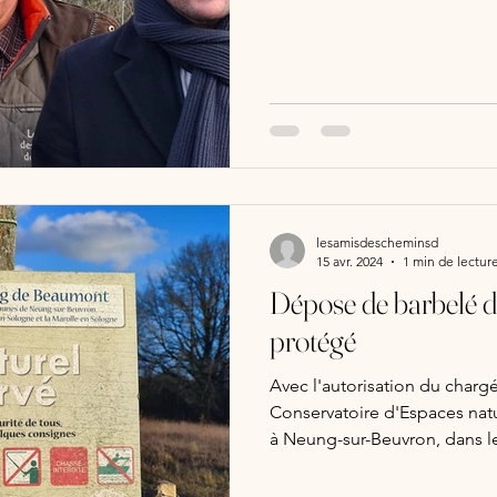
majeure contre toutes les déri
depuis plus de trois décenn
incontrôlé des clôtures en mi
de la biodiversité avec la lib
sauvage et le respect de l'e
essentiels. A l'invitation du
lesamisdescheminsd
15 avr. 2024
1 min de lectur
Dépose de barbelé da
protégé
Avec l'autorisation du charg
Conservatoire d'Espaces nat
à Neung-sur-Beuvron, dans le