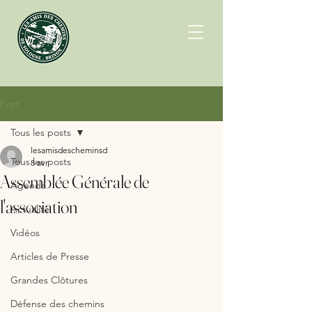
Post
Tous les posts
lesamisdescheminsd
Tous les posts
8 avr.
Assemblée Générale de
Agenda
l'association
Actualité
Vidéos
Articles de Presse
Grandes Clôtures
Défense des chemins