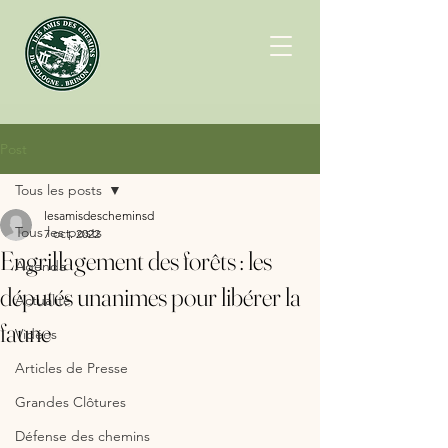
Post
Tous les posts
lesamisdescheminsd
Tous les posts
7 oct. 2022
Engrillagement des forêts : les
Agenda
députés unanimes pour libérer la
Actualité
faune
Vidéos
Articles de Presse
Grandes Clôtures
Défense des chemins