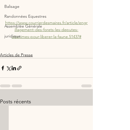
Balisage
Randonnées Equestres
https://www.courrierdesmaires.fr/article/engr
Assemblée Générale
illagement-des-forets-les-deputes-
juridique
unanimes-pour-liberer-la-faune.51437#
Articles de Presse
Posts récents