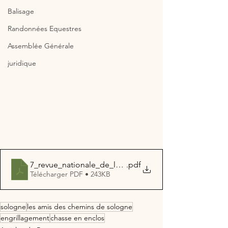
Balisage
Randonnées Equestres
Assemblée Générale
juridique
7_revue_nationale_de_la_chasse_fevrier_2020
.pdf
Télécharger PDF • 243KB
sologne
les amis des chemins de sologne
engrillagement
chasse en enclos