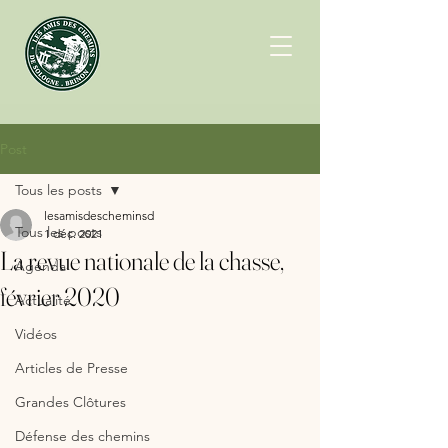
Post
Tous les posts
lesamisdescheminsd
Tous les posts
1 déc. 2021
La revue nationale de la chasse,
Agenda
février 2020
Actualité
Vidéos
Articles de Presse
Grandes Clôtures
Défense des chemins