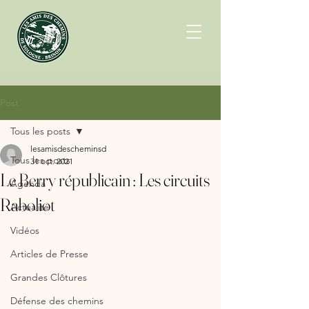
Post
Tous les posts
lesamisdescheminsd
Tous les posts
31 oct. 2021
Le Berry républicain : Les circuits
Agenda
Raboliot
Actualité
Vidéos
Articles de Presse
Grandes Clôtures
Défense des chemins