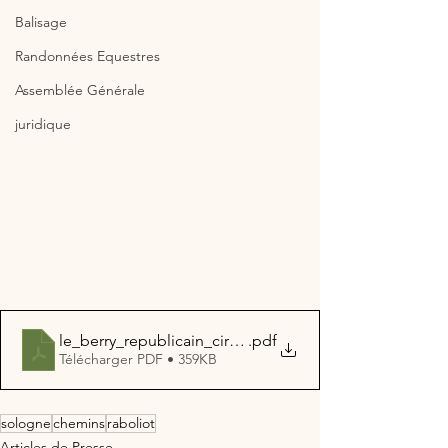
Balisage
Randonnées Equestres
Assemblée Générale
juridique
le_berry_republicain_circuit_raboliot_0
.pdf
Télécharger PDF • 359KB
sologne
chemins
raboliot
Articles de Presse