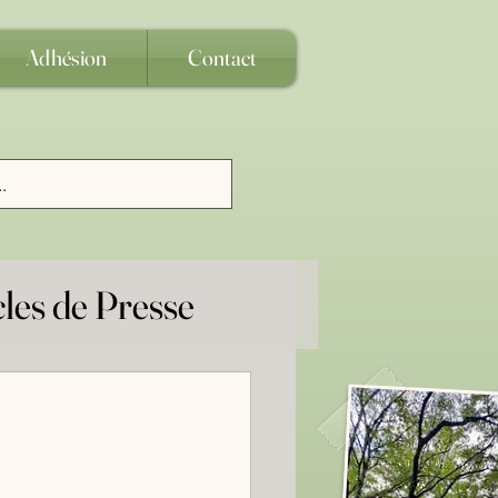
Adhésion
Contact
cles de Presse
age
uridique