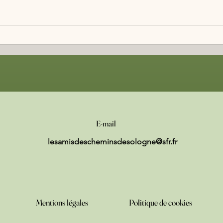
Artic
Le Journal de Gien Article de Cindy
Roudier-Valaud Mise aux normes
d'une clôture à Vannes /Cosson
E-mail
lesamisdescheminsdesologne@sfr.fr
Mentions légales
Politique de cookies