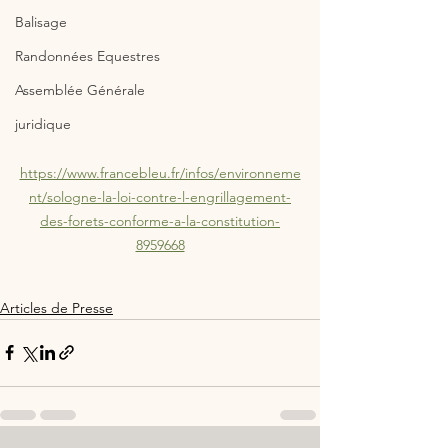
Balisage
Randonnées Equestres
Assemblée Générale
juridique
https://www.francebleu.fr/infos/environneme
nt/sologne-la-loi-contre-l-engrillagement-
des-forets-conforme-a-la-constitution-
8959668
Articles de Presse