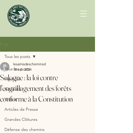
Post
Tous les posts
lesamisdescheminsd
Tous les posts
18 oct. 2024
Sologne : la loi contre
Agenda
l'engrillagement des forêts
Actualité
conforme à la Constitution
Vidéos
Articles de Presse
Grandes Clôtures
Défense des chemins