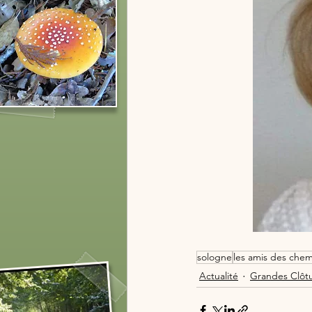
sologne
les amis des che
Actualité
Grandes Clôt