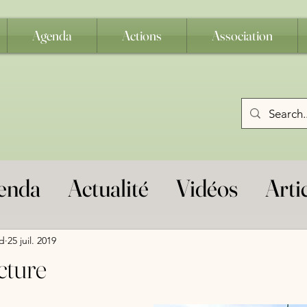
Agenda
Actions
Association
enda
Actualité
Vidéos
Arti
s
Défense des chemins
Balis
d
25 juil. 2019
cture
estres
Assemblée Générale
j