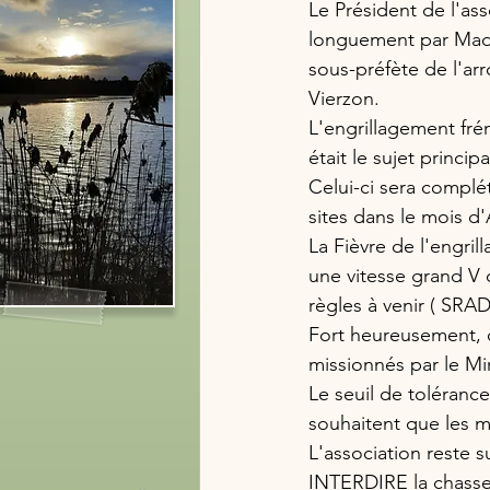
Le Président de l'ass
longuement par Mada
sous-préfète de l'ar
Vierzon.
L'engrillagement fré
était le sujet princip
Celui-ci sera complét
sites dans le mois d
La Fièvre de l'engri
une vitesse grand V 
règles à venir ( SRA
Fort heureusement, 
missionnés par le Min
Le seuil de toléranc
souhaitent que les m
L'association reste s
INTERDIRE la chasse 