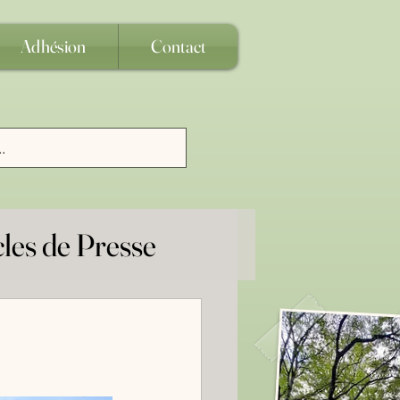
Adhésion
Contact
cles de Presse
age
uridique