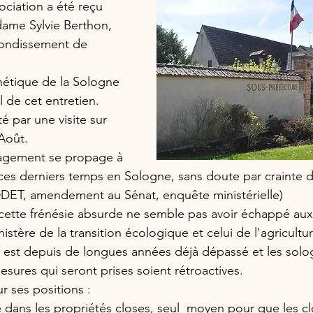
ociation a été reçu 
me Sylvie Berthon, 
rondissement de 
nétique de la Sologne 
al de cet entretien.
é par une visite sur 
'Août.
llagement se propage à 
ces derniers temps en Sologne, sans doute par crainte d
DDET, amendement au Sénat, enquête ministérielle)
cette frénésie absurde ne semble pas avoir échappé aux
istère de la transition écologique et celui de l'agricultur
e est depuis de longues années déjà dépassé et les solo
esures qui seront prises soient rétroactives.
ur ses positions :
dans les propriétés closes, seul  moyen pour que les cl