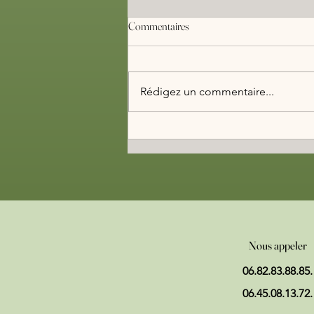
Commentaires
Rédigez un commentaire...
Incendies en Sologne et mises aux
normes
Nous appeler
06.82.83.88.85.
06.45.08.13.72.