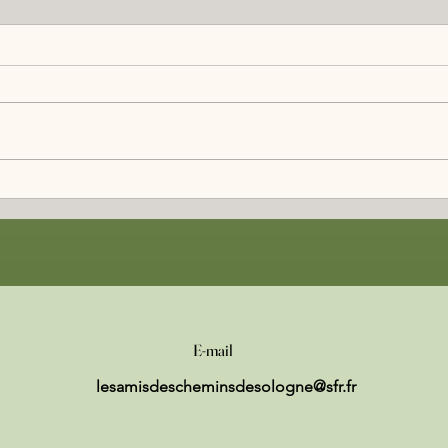
1er Comité de Suivi Citoyen
Visite
E-mail
lesamisdescheminsdesologne@sfr.fr