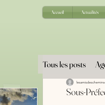
Accueil
Actualités
Tous les posts
Ag
Grandes Clôture
lesamisdeschemins
Sous-Préfe
Randonnées Equ