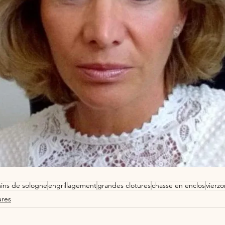
mins de sologne
engrillagement
grandes clotures
chasse en enclos
vierzo
ures