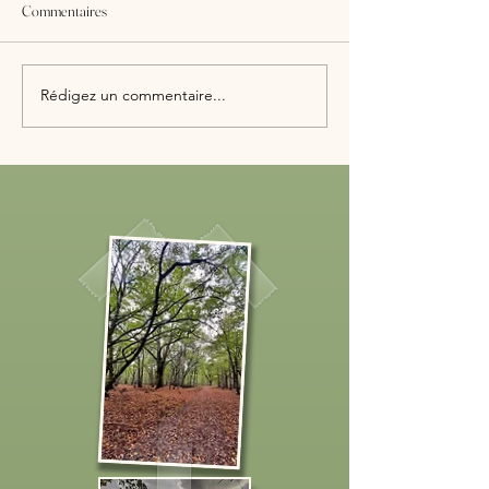
Commentaires
1er Comité de Suivi Citoyen
Visite ministérielle 
Rédigez un commentaire...