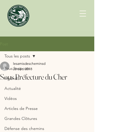
Post
Tous les posts
lesamisdescheminsd
Tous les posts
23 déc. 2018
Sous Préfecture du Cher
Agenda
Actualité
Vidéos
Articles de Presse
Grandes Clôtures
Défense des chemins