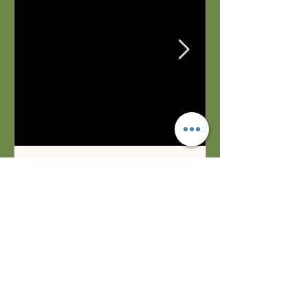
lesamisdescheminsd
il y a 6 jours
2 min de lecture
Incendies en Sologne et mises aux
normes
Le 24 juillet 2026, une conférence de presse
était organisée par le Président de la
Région Centre-Val de Loire, M. François
BONNEAU et le Président de l'association
Les Amis des Chemins de Sologne M.