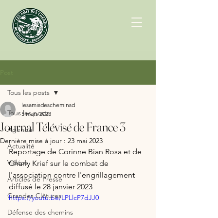
Post
Tous les posts
lesamisdescheminsd
Tous les posts
5 mars 2023
Journal Télévisé de France 3
Agenda
Dernière mise à jour :
23 mai 2023
Actualité
Reportage de Corinne Bian Rosa et de 
Vidéos
Charly Krief sur le combat de 
l'association contre l'engrillagement
Articles de Presse
diffusé le 28 janvier 2023
Grandes Clôtures
https://youtu.be/LPLlcP7dJJ0
Défense des chemins