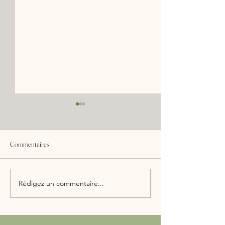
Commentaires
1er Comité de Suivi Citoyen
Visite ministérielle 
Rédigez un commentaire...