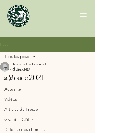
Post
Tous les posts
lesamisdescheminsd
Tous les posts
5 déc. 2021
Le Monde 2021
Agenda
Actualité
Vidéos
Articles de Presse
Grandes Clôtures
Défense des chemins