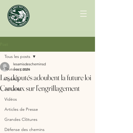
Post
Tous les posts
lesamisdescheminsd
Tous les posts
6 oct. 2024
Les députés adoubent la future loi
Agenda
Cardoux sur l’engrillagement
Actualité
Vidéos
Articles de Presse
Grandes Clôtures
Défense des chemins