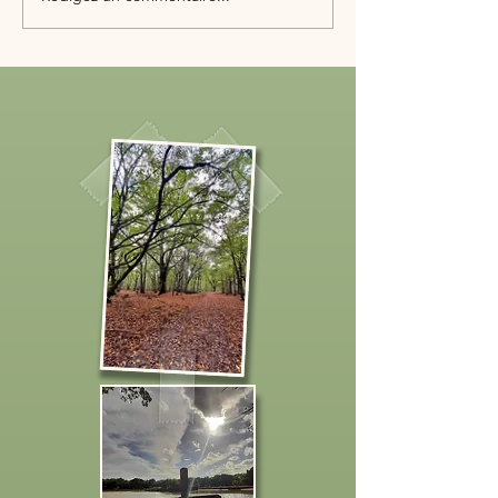
Cindy Roudier-Valaud Mise aux
normes d'une clôture à Vannes
/Cosson