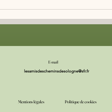
1er Comité de Suivi Citoyen
Visite
E-mail
lesamisdescheminsdesologne@sfr.fr
Mentions légales
Politique de cookies