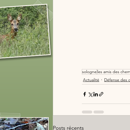
sologne
les amis des che
Actualité
Défense des 
Posts récents