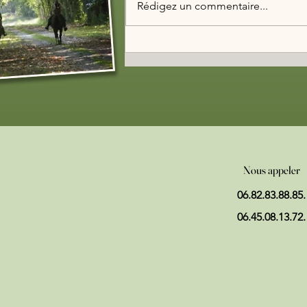
Rédigez un commentaire...
Incendies en Sologne et mises aux
normes
Nous appeler
06.82.83.88.85.
06.45.08.13.72.