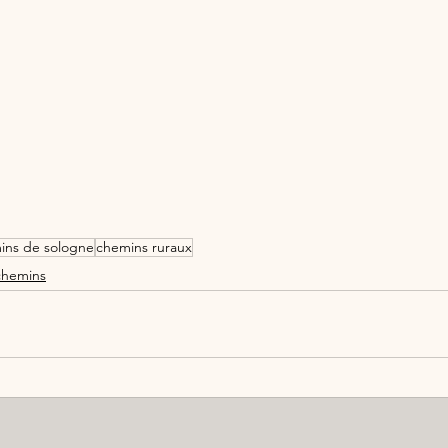
mins de sologne
chemins ruraux
chemins