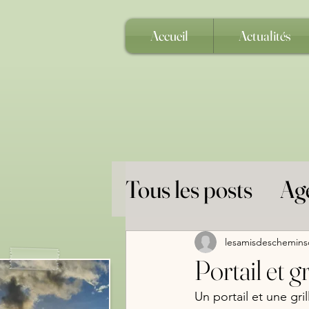
Accueil
Actualités
Tous les posts
Ag
Grandes Clôture
lesamisdeschemins
Portail et 
Randonnées Equ
Un portail et une gril