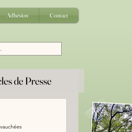
Adhésion
Contact
cles de Presse
age
uridique
hevauchées 