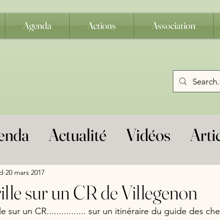
Agenda
Actions
Association
enda
Actualité
Vidéos
Arti
s
Défense des chemins
Balis
d
20 mars 2017
grille sur un CR de Villegenon
estres
Assemblée Générale
j
le sur un CR................ sur un itinéraire du guide des c