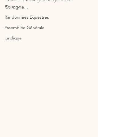
Balisage
Sologne...
Randonnées Equestres
Assemblée Générale
juridique