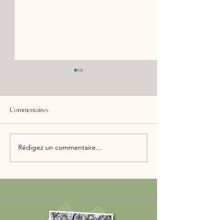
Commentaires
1er Comité de Suivi Citoyen
Visite ministérielle 
Rédigez un commentaire...