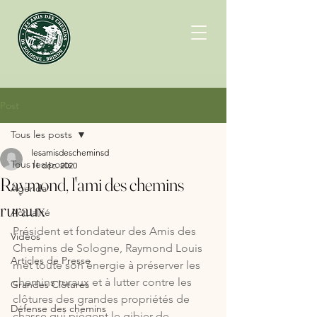
Post
Tous les posts
lesamisdescheminsd
Tous les posts
11 déc. 2020
Raymond, l'ami des chemins
Agenda
ruraux
Actualité
Président et fondateur des Amis des 
Vidéos
Chemins de Sologne, Raymond Louis 
Articles de Presse
met toute son énergie à préserver les 
chemins ruraux et à lutter contre les 
Grandes Clôtures
clôtures des grandes propriétés de 
Défense des chemins
chasse qui piègent le gibier de 