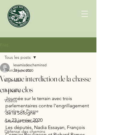
Post
Tous les posts
lesamisdescheminsd
Tous les posts
23 janv. 2020
Vers une interdiction de la chasse
Agenda
en parc clos
Actualité
Journée sur le terrain avec trois 
Vidéos
parlementaires contre l'engrillagement 
Articles de Presse
de la Sologne
Le 23 janvier 2020
Grandes Clôtures
Les députés, Nadia Essayan, François 
Défense des chemins
Cormier Bouligeon et Richard Ramos 