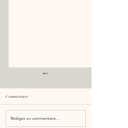
Commentaires
1er Comité de Suivi Citoyen
Visite ministérielle 
Rédigez un commentaire...