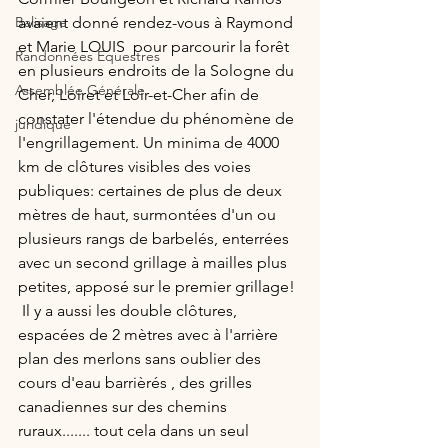
Balisage
avaient donné rendez-vous à Raymond 
et Marie LOUIS  pour parcourir la forêt 
Randonnées Equestres
en plusieurs endroits de la Sologne du 
Assemblée Générale
Cher, Loiret et Loir-et-Cher afin de 
constater l'étendue du phénomène de 
juridique
l'engrillagement. Un minima de 4000 
km de clôtures visibles des voies 
publiques: certaines de plus de deux 
mètres de haut, surmontées d'un ou 
plusieurs rangs de barbelés, enterrées 
avec un second grillage à mailles plus 
petites, apposé sur le premier grillage! 
 Il y a aussi les double clôtures, 
espacées de 2 mètres avec à l'arrière 
plan des merlons sans oublier des 
cours d'eau barrièrés , des grilles 
canadiennes sur des chemins 
ruraux....... tout cela dans un seul 