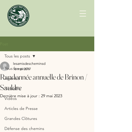
Post
Tous les posts
lesamisdescheminsd
Tous les posts
16 mai 2017
Randonnée annuelle de Brinon /
Agenda
Sauldre
Actualité
Dernière mise à jour :
29 mai 2023
Vidéos
Articles de Presse
Grandes Clôtures
Défense des chemins