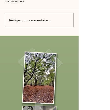
Commentaires
1er Comité de Suivi Citoyen
Visite ministérielle 
Rédigez un commentaire...